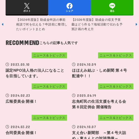
ポスト
シェア
送る
【2026年度版】助成金申請の事前
【2026年度版】助成金の収支予算
相談で何を伝える？申請前に整理し
書はどう作る？地域活動で伝わる予
たいポイントまとめ
算計画の考え方
RECOMMEND
ニュース＆トピックス
ニュース＆トピックス
2023.05.10
2024.10.09
認定NPO法人格の法人になること
ほほえみ結ぶ・しめ新聞 第４号
を目指しています。
配達中！！
ニュース＆トピックス
ニュース＆トピックス
2024.02.23
2025.06.19
広報委員会 開催！
志免町民の生活支援を考える会
第８回定例会 開催報告
ニュース＆トピックス
ニュース＆トピックス
2024.03.22
2024.10.07
合同委員会 開催！
支え合い新聞部 ～第４号大詰
め・東さんとの対談準備～