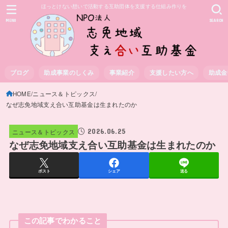
ほっとけない想いで活動する互助団体を支援する仕組み作りを
MENU
SEARCH
ブログ
助成事業のしくみ
事業紹介
支援したい方へ
助成金
HOME
ニュース＆トピックス
なぜ志免地域支え合い互助基金は生まれたのか
2026.06.25
ニュース＆トピックス
なぜ志免地域支え合い互助基金は生まれたのか
ポスト
シェア
送る
この記事でわかること