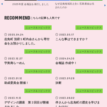
なぜ志免地域支え合い互助基金は生
2025年度 会報誌を発行しました
まれたのか
RECOMMEND
ニュース＆トピックス
ニュース＆トピックス
2025.04.24
2023.05.17
志免町 別府１町内会さんから寄付
こんな事はできますか？
金をお預かりしました。
ニュース＆トピックス
ニュース＆トピックス
2023.12.27
2024.04.30
宇美商らーめん
会報誌 作成中！
ニュース＆トピックス
ニュース＆トピックス
2023.01.12
2023.09.28
助成委員会 開催！
決断
ニュース＆トピックス
ニュース＆トピックス
2023.11.13
2023.08.02
デザインの講座 第２回目が開催
伴さんから志免町の歴史を学びま
されました。
した(^^)/