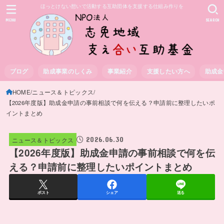
ほっとけない想いで活動する互助団体を支援する仕組み作りを
MENU
SEARCH
ブログ
助成事業のしくみ
事業紹介
支援したい方へ
助成金
HOME
ニュース＆トピックス
【2026年度版】助成金申請の事前相談で何を伝える？申請前に整理したいポ
イントまとめ
2026.06.30
ニュース＆トピックス
【2026年度版】助成金申請の事前相談で何を伝
える？申請前に整理したいポイントまとめ
ポスト
シェア
送る