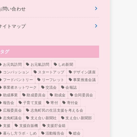
お問い合わせ
サイトマップ
タグ
お元気訪問
お元氣訪問
しめ新聞
コンパッション
スタートアップ
デザイン講座
フードパントリー
リーフレット
事業推進会議
事業者ネットワーク
交流会
会報誌
助成事業
助成委員会
助成金
合同委員会
報告会
子育て支援
寄付
寄付金
広報委員会
志免町民の生活支援を考える会
志免町議会
支え合い新聞社
支え合い新聞部
支援
支援自販機
支援貯金箱
暮らし方ラボ・しめ
活動報告会
総会