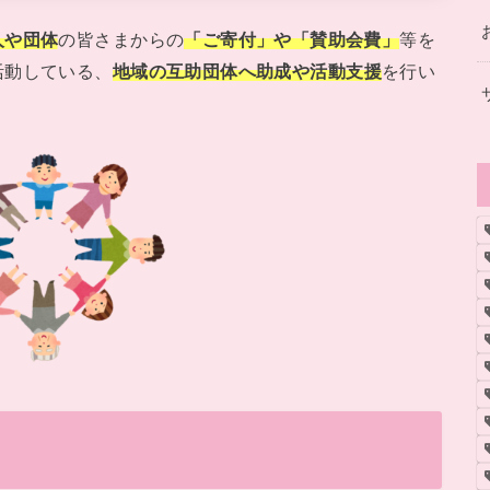
人や団体
の皆さまからの
「ご寄付」や「賛助会費」
等を
活動している、
地域の互助団体へ助成や活動支援
を行い