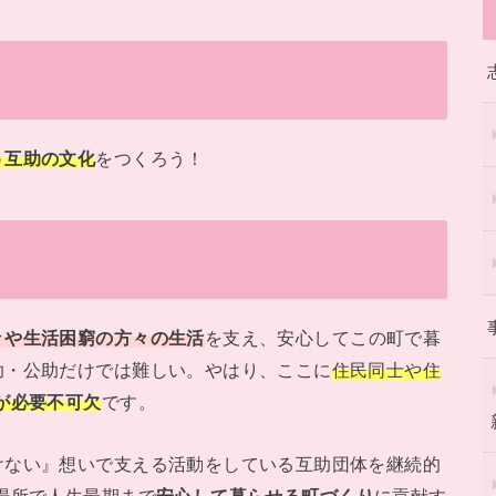
う互助の文化
をつくろう！
々や生活困窮の方々の生活
を支え、安心してこの町で暮
助・公助だけでは難しい。やはり、ここに
住民同士や住
が必要不可欠
です。
けない』想いで支える活動をしている互助団体を継続的
場所で人生最期まで
安心して暮らせる町づくり
に貢献す