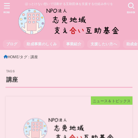
ほっとけない想いで活動する互助団体を支援する仕組み作りを
MENU
SEARCH
ブログ
助成事業のしくみ
事業紹介
支援したい方へ
助成金
HOME
タグ : 講座
講座
ニュース＆トピックス