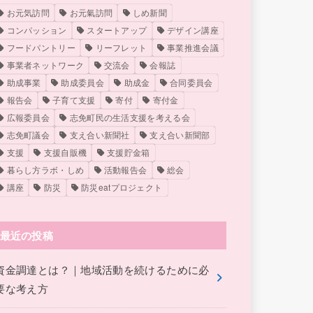
お元気訪問
お元氣訪問
しめ新聞
コンパッション
スタートアップ
デザイン講座
フードパントリー
リーフレット
事業推進会議
事業者ネットワーク
交流会
会報誌
助成事業
助成委員会
助成金
合同委員会
報告会
子育て支援
寄付
寄付金
広報委員会
志免町民の生活支援を考える会
志免町議会
支え合い新聞社
支え合い新聞部
支援
支援自販機
支援貯金箱
暮らし方ラボ・しめ
活動報告会
総会
講座
防災
防災eatプロジェクト
最近の投稿
資金調達とは？｜地域活動を続けるために必
要な考え方