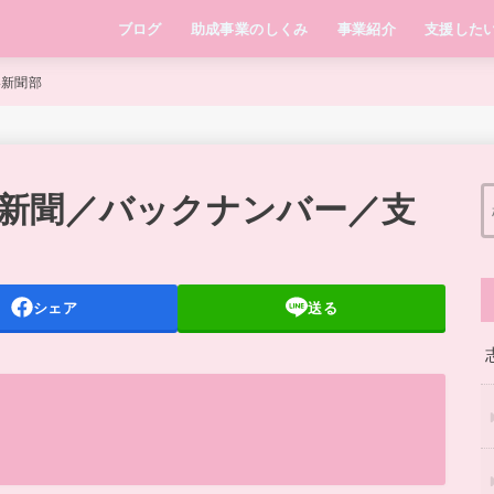
ブログ
助成事業のしくみ
事業紹介
支援した
い新聞部
新聞／バックナンバー／支
シェア
送る