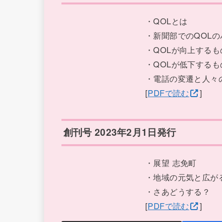
・QOLとは
・新聞部でのQOL
・QOLが向上するも
・QOLが低下するも
・電話の変遷と人々
[
PDFで読む
]
創刊号 2023年2月1日発行
・展望 志免町
・地域の元気と広が
・さあどうする？
[
PDFで読む
]