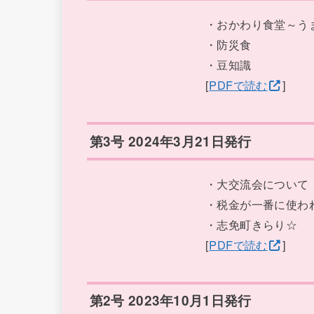
・おかわり食堂～う
・防災食
・豆知識
[
PDFで読む
]
第3号 2024年3月21日発行
・大交流会について
・税金が一番に使わ
・志免町きらり☆
[
PDFで読む
]
第2号 2023年10月1日発行