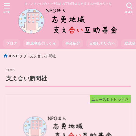
ほっとけない想いで活動する互助団体を支援する仕組み作りを
MENU
SEARCH
ブログ
助成事業のしくみ
事業紹介
支援したい方へ
助成金
HOME
タグ : 支え合い新聞社
支え合い新聞社
ニュース＆トピックス