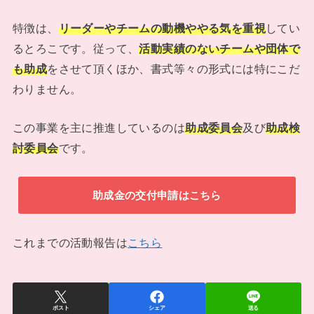
特徴は、
リーダーやチームの動機ややる気を重視
してい
るとろこです。従って、
活動実績のないチームや団体で
も助成
をさせて頂くほか、書式等々の形式には特にこだ
わりません。
この事業を主に推進しているのは
助成委員会
及び
助成検
討委員会
です。
助成金の交付申請はこちら
これまでの活動報告は
こちら
ポスト
シェア
送る