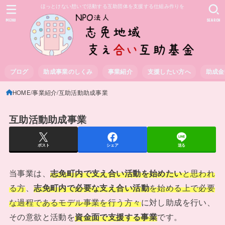
ほっとけない想いで活動する互助団体を支援する仕組み作りを
MENU
SEARCH
ブログ
助成事業のしくみ
事業紹介
支援したい方へ
助成金
HOME
事業紹介
互助活動助成事業
互助活動助成事業
ポスト
シェア
送る
当事業は、
志免町内で支え合い活動を始めたい
と思われ
る方
、
志免町内で必要な支え合い活動
を始める上で必要
な過程であるモデル事業を行う方々
に対し助成を行い、
その意欲と活動を
資金面で支援する事業
です。