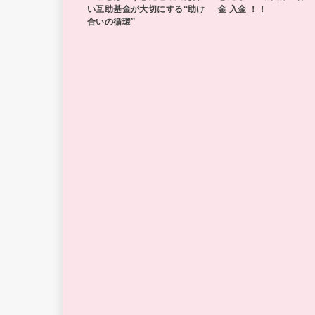
い互助基金が大切にする“助け
金 入金 ！！
合いの循環”