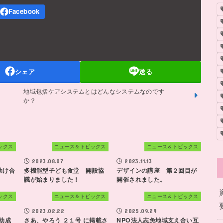
シェア
送る
地域包括ケアシステムとはどんなシステムなのです
か？
ックス
ニュース＆トピックス
ニュース＆トピックス
2023.08.07
2023.11.13
助け合
多機能型子ども食堂 開設協
デザインの講座 第２回目が
議が始まりました！
開催されました。
ックス
ニュース＆トピックス
ニュース＆トピックス
2023.02.22
2025.09.29
 助成
さあ、やろう ２１号 に掲載さ
NPO法人志免地域支え合い互