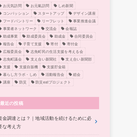
お元気訪問
お元氣訪問
しめ新聞
コンパッション
スタートアップ
デザイン講座
フードパントリー
リーフレット
事業推進会議
事業者ネットワーク
交流会
会報誌
助成事業
助成委員会
助成金
合同委員会
報告会
子育て支援
寄付
寄付金
広報委員会
志免町民の生活支援を考える会
志免町議会
支え合い新聞社
支え合い新聞部
支援
支援自販機
支援貯金箱
暮らし方ラボ・しめ
活動報告会
総会
講座
防災
防災eatプロジェクト
最近の投稿
資金調達とは？｜地域活動を続けるために必
要な考え方