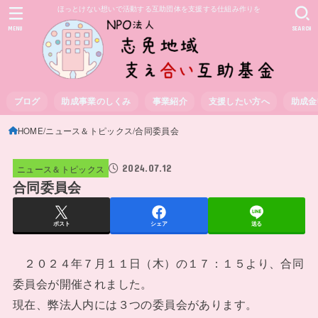
ほっとけない想いで活動する互助団体を支援する仕組み作りを
MENU
SEARCH
ブログ
助成事業のしくみ
事業紹介
支援したい方へ
助成金
HOME
ニュース＆トピックス
合同委員会
2024.07.12
ニュース＆トピックス
合同委員会
ポスト
シェア
送る
２０２４年７月１１日（木）の１７：１５より、合同
委員会が開催されました。
現在、弊法人内には３つの委員会があります。