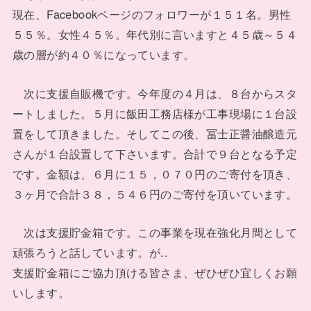
現在、Facebookページのフォロワーが１５１名。男性
５５％。女性４５％。年代別に言いますと４５歳～５４
歳の層が約４０％になっています。
次に支援自販機です。今年度の４月は、８台からスタ
ートしました。５月に飯田工務店様が工事現場に１台設
置をして頂きました。そしてこの後、冨士正醤油醸造元
さんが１台設置して下さいます。合計で９台となる予定
です。金額は、６月に１５，０７０円のご寄付を頂き、
３ヶ月で合計３８，５４６円のご寄付を頂いています。
次は支援貯金箱です。この事業を現在強化月間として
頑張ろうと話しています。が..
支援貯金箱にご協力頂ける皆さま、ぜひぜひ宜しくお願
いします。