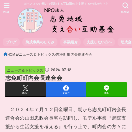
ほっとけない想いで活動する互助団体を支援する仕組み作りを
MENU
SEARCH
ブログ
助成事業のしくみ
事業紹介
支援したい方へ
助成金
HOME
ニュース＆トピックス
志免町町内会長連合会
2024.07.12
ニュース＆トピックス
志免町町内会長連合会
ポスト
シェア
送る
２０２４年７月１２日金曜日、朝から志免町町内会長
連合会の山田忠政会長宅を訪問し、モデル事業『退院支
援から生活支援を考える』を行う上で、町内会の方々に