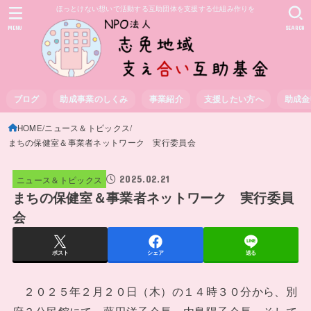
ほっとけない想いで活動する互助団体を支援する仕組み作りを
MENU
SEARCH
ブログ
助成事業のしくみ
事業紹介
支援したい方へ
助成金
HOME
ニュース＆トピックス
まちの保健室＆事業者ネットワーク 実行委員会
2025.02.21
ニュース＆トピックス
まちの保健室＆事業者ネットワーク 実行委員
会
ポスト
シェア
送る
２０２５年２月２０日（木）の１４時３０分から、別