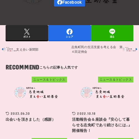
ポスト
シェア
送る
志免町民の生活支援を考える会 第
支え合い新聞部
４回定例会
RECOMMEND
ニュース＆トピックス
ニュース＆トピックス
2023.06.30
2022.10.18
出会いを頂きました（感謝）
活動報告会＆座談会『安心して暮
らせる志免町であり続けるには..』
開催報告！