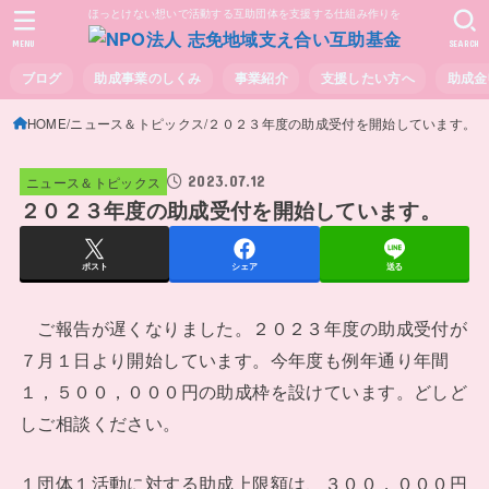
ほっとけない想いで活動する互助団体を支援する仕組み作りを
MENU
SEARCH
ブログ
助成事業のしくみ
事業紹介
支援したい方へ
助成金
HOME
ニュース＆トピックス
２０２３年度の助成受付を開始しています。
2023.07.12
ニュース＆トピックス
２０２３年度の助成受付を開始しています。
ポスト
シェア
送る
ご報告が遅くなりました。２０２３年度の助成受付が
７月１日より開始しています。今年度も例年通り年間
１，５００，０００円の助成枠を設けています。どしど
しご相談ください。
１団体１活動に対する助成上限額は、３００，０００円