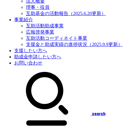
法人概要
理事・役員
互助基金の活動報告（2025.6.20更新）
事業紹介
互助活動助成事業
広報啓発事業
互助活動コーディネイト事業
支援金と助成実績の進捗状況（2025.9.9更新）
支援したい方へ
助成金申請したい方へ
お問い合わせ
search