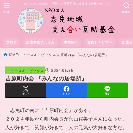
ほっとけない想いで活動する互助団体を支援する仕組み作りを
MENU
SEARCH
ブログ
助成事業のしくみ
事業紹介
支援したい方へ
助成金
HOME
ニュース＆トピックス
吉原町内会 『みんなの居場所』
2024.06.26
ニュース＆トピックス
吉原町内会 『みんなの居場所』
ポスト
シェア
送る
志免町の南に「吉原町内会」がある。
２０２４年度から町内会長が永山裕美子さんになった。
人が好きで、笑顔が好きで、人の元氣が大好きな方だ。