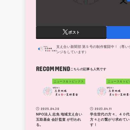
ポスト
支え合い新聞部 第５号の制作奮闘中！（尊い
ンジをしています）
RECOMMEND
ニュース＆トピックス
ニュース＆トピ
2025.04.30
2023.04.11
NPO法人 志免 地域支え合い
学生世代の方々、４０代
互助基金 会計監査 が行われ
方々との繋がり求めてい
る。
す！