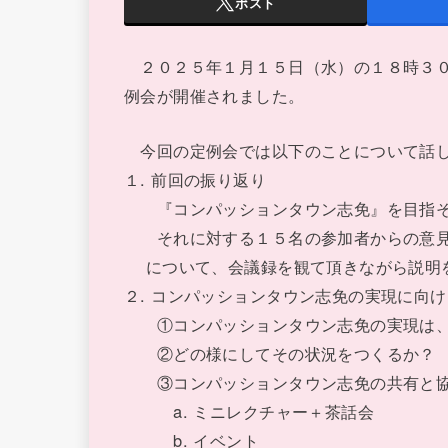
ポスト
２０２５年１月１５日（水）の１８時３０
例会が開催されました。
今回の定例会では以下のことについて話
１. 前回の振り返り
『コンパッションタウン志免』を目指そ
それに対する１５名の参加者からの意
について、会議録を観て頂きながら説明
２. コンパッションタウン志免の実現に向
①コンパッションタウン志免の実現は、
②どの様にしてその状況をつくるか？
③コンパッションタウン志免の共有と協
a. ミニレクチャー＋茶話会
b. イベント