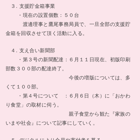
３. 支援貯金箱事業
・現在の設置個数：５０台
渡邊理事と鷹尾事務局員で、一旦全部の支援貯
金箱を回収させて頂く活動に入る。
４. 支え合い新聞部
・第３号の新聞配達：６月１１日現在、初版印刷
部数３００部の配達終了。
今後の増版については、多
くて１００部。
・第４号について ：６月６日（木）に「おかわ
り食堂」の取材に伺う。
親子食堂から観た『家族の
いまや社会』について記事にしていく。
５, デジタルにより会員や寄付者を募る。