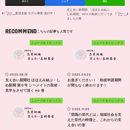
ポスト
シェア
送る
支え合い新聞部 「ほほえみ結ぶ・
退院支援 モデル事業 進行中！
しめ新聞」vol４の取材に行ってき
ましたの巻
RECOMMEND
ニュース＆トピックス
ニュース＆トピックス
2025.08.19
2025.09.02
支え合い新聞社 ほほえみ結ぶ・し
お急ぎください！ 助成申請期間
め新聞 第６号 シーメイトの取材・
が間もなく終わります！
見学をさせて頂く no 巻
ニュース＆トピックス
ニュース＆トピックス
2025.11.05
「団塊の世代とは」地域社会を支
えた世代の特徴と、これからの支
え合いの形