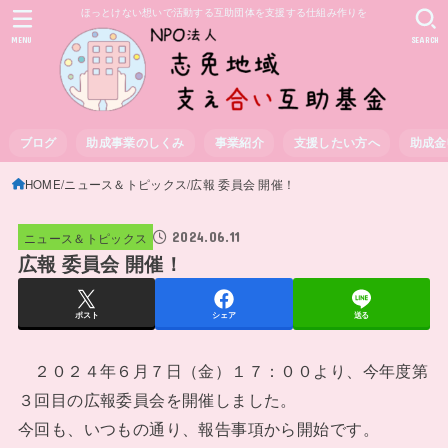
ほっとけない想いで活動する互助団体を支援する仕組み作りを
MENU
SEARCH
ブログ
助成事業のしくみ
事業紹介
支援したい方へ
助成金
HOME
ニュース＆トピックス
広報 委員会 開催！
2024.06.11
ニュース＆トピックス
広報 委員会 開催！
ポスト
シェア
送る
２０２４年６月７日（金）１７：００より、今年度第
３回目の広報委員会を開催しました。
今回も、いつもの通り、報告事項から開始です。