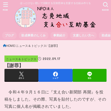
ほっとけない想いで活動する互助団体を支援する仕組み作りを
MENU
SEARCH
ブログ
助成事業のしくみ
事業紹介
支援したい方へ
助成金
HOME
ニュース＆トピックス
【謝罪】
2022.09.17
ニュース＆トピックス
【謝罪】
ポスト
シェア
送る
令和４年９月１６日に『支え合い新聞部 再開』を投
稿をしました。その際、写真を貼付したのですが、その
写真に個人名が掲載されていました。