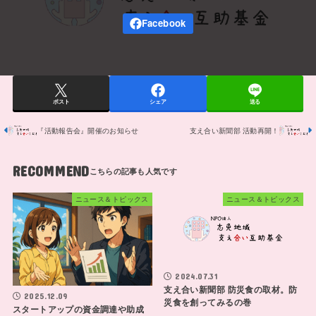
ポスト
シェア
送る
『活動報告会』開催のお知らせ
支え合い新聞部 活動再開！
RECOMMEND
ニュース＆トピックス
ニュース＆トピックス
2024.07.31
支え合い新聞部 防災食の取材。防
2025.12.09
災食を創ってみるの巻
スタートアップの資金調達や助成