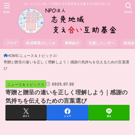
ほっとけない想いで活動する互助団体を支援する仕組み作りを
MENU
SEARCH
ブログ
助成事業のしくみ
事業紹介
支援したい方へ
助成金
HOME
ニュース＆トピックス
寄贈と贈呈の違いを正しく理解しよう｜感謝の気持ちを伝えるための言葉選
び
2025.07.02
ニュース＆トピックス
寄贈と贈呈の違いを正しく理解しよう｜感謝の
気持ちを伝えるための言葉選び
ポスト
シェア
送る