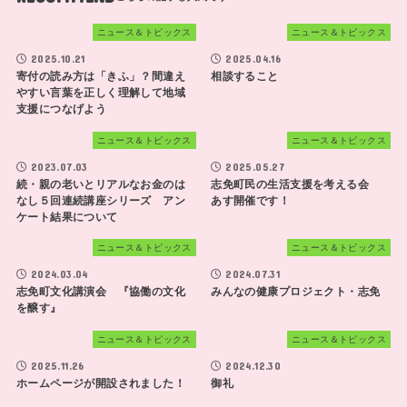
ニュース＆トピックス
ニュース＆トピックス
2025.10.21
2025.04.16
寄付の読み方は「きふ」？間違え
相談すること
やすい言葉を正しく理解して地域
支援につなげよう
ニュース＆トピックス
ニュース＆トピックス
2023.07.03
2025.05.27
続・親の老いとリアルなお金のは
志免町民の生活支援を考える会
なし５回連続講座シリーズ アン
あす開催です！
ケート結果について
ニュース＆トピックス
ニュース＆トピックス
2024.03.04
2024.07.31
志免町文化講演会 『協働の文化
みんなの健康プロジェクト・志免
を醸す』
ニュース＆トピックス
ニュース＆トピックス
2025.11.26
2024.12.30
ホームページが開設されました！
御礼