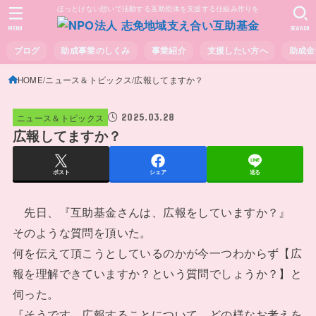
ほっとけない想いで活動する互助団体を支援する仕組み作りを
MENU
SEARCH
ブログ
助成事業のしくみ
事業紹介
支援したい方へ
助成金
HOME
ニュース＆トピックス
広報してますか？
2025.03.28
ニュース＆トピックス
広報してますか？
ポスト
シェア
送る
先日、『互助基金さんは、広報をしていますか？』
そのような質問を頂いた。
何を伝えて頂こうとしているのかが今一つわからず【広
報を理解できていますか？という質問でしょうか？】と
伺った。
『そうです。広報することについて、どの様なお考えを