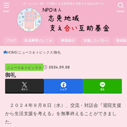
ほっとけない想いで活動する互助団体を支援する仕組み作りを
MENU
SEARCH
ブログ
助成事業のしくみ
事業紹介
支援したい方へ
助成金
HOME
ニュース＆トピックス
御礼
2024.09.08
ニュース＆トピックス
御礼
ポスト
シェア
送る
２０２４年９月８日（水）、交流・対話会『退院支援
から生活支援を考える』を無事終えることができまし
た。