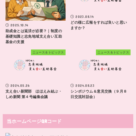
2023.08.14
どの様に広報をすれば良いと思い
2025.10.14
ますか？
助成金とは返済が必要？｜制度の
基礎知識と志免地域支え合い互助
基金の支援
ニュース＆トピックス
ニュース＆トピックス
2024.05.26
2024.08.23
支え合い新聞部 ほほえみ結ぶ・
シンポジウム＆意見交換（９月８
しめ新聞 第４号編集会議
日交流対話会）
当ホームページQRコード