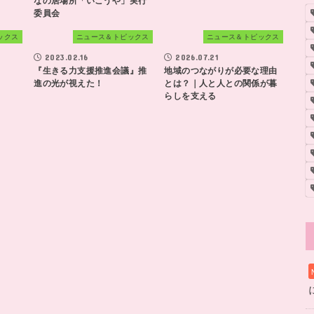
委員会
ックス
ニュース＆トピックス
ニュース＆トピックス
2023.02.16
2026.07.21
！
『生きる力支援推進会議』推
地域のつながりが必要な理由
進の光が視えた！
とは？｜人と人との関係が暮
らしを支える