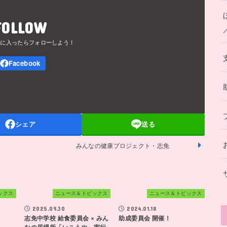
FOLLOW
シェア
送る
みんなの健康プロジェクト・志免
ックス
ニュース＆トピックス
ニュース＆トピックス
2025.09.30
2024.01.18
志免中学校 給食委員会 × みん
助成委員会 開催！
なの居場所「いこうや」実行