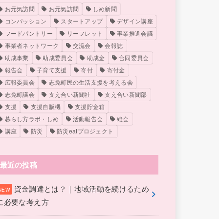
お元気訪問
お元氣訪問
しめ新聞
コンパッション
スタートアップ
デザイン講座
フードパントリー
リーフレット
事業推進会議
事業者ネットワーク
交流会
会報誌
助成事業
助成委員会
助成金
合同委員会
報告会
子育て支援
寄付
寄付金
広報委員会
志免町民の生活支援を考える会
志免町議会
支え合い新聞社
支え合い新聞部
支援
支援自販機
支援貯金箱
暮らし方ラボ・しめ
活動報告会
総会
講座
防災
防災eatプロジェクト
最近の投稿
資金調達とは？｜地域活動を続けるため
に必要な考え方