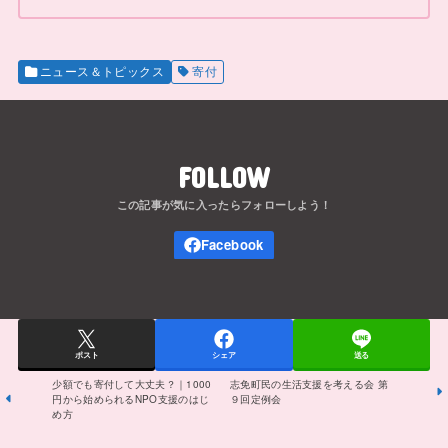
ニュース＆トピックス
寄付
FOLLOW
ポスト
シェア
送る
少額でも寄付して大丈夫？｜1000
志免町民の生活支援を考える会 第
円から始められるNPO支援のはじ
９回定例会
め方