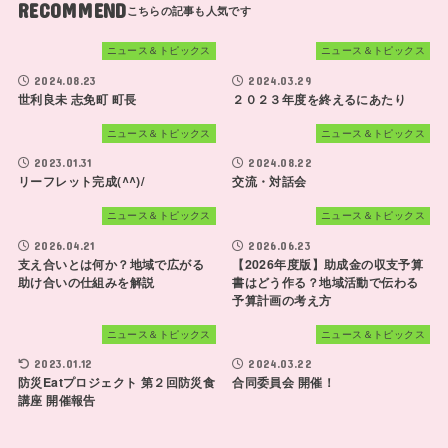
RECOMMEND
ニュース＆トピックス
ニュース＆トピックス
2024.08.23
2024.03.29
世利良未 志免町 町長
２０２３年度を終えるにあたり
ニュース＆トピックス
ニュース＆トピックス
2023.01.31
2024.08.22
リーフレット完成(^^)/
交流・対話会
ニュース＆トピックス
ニュース＆トピックス
2026.04.21
2026.06.23
支え合いとは何か？地域で広がる
【2026年度版】助成金の収支予算
助け合いの仕組みを解説
書はどう作る？地域活動で伝わる
予算計画の考え方
ニュース＆トピックス
ニュース＆トピックス
2023.01.12
2024.03.22
防災Eatプロジェクト 第２回防災食
合同委員会 開催！
講座 開催報告