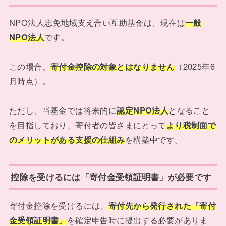
NPO法人志免地域支え合い互助基金は、現在は
一般
NPO法人
です。
この場合、
寄付金控除の対象とはなりません
（2025年6
月時点）。
ただし、当基金では将来的に
認定NPO法人
となること
を目指しており、寄付者の皆さまにとって
より税制面で
のメリットがある支援の仕組み
を構築中です。
控除を受けるには「寄付金受領証明書」が必要です
寄付金控除を受けるには、
寄付先から発行された「寄付
金受領証明書」
を確定申告時に提出する必要がありま