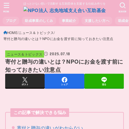
ほっとけない想いで活動する互助団体を支援する仕組み作りを
MENU
SEARCH
ブログ
助成事業のしくみ
事業紹介
支援したい方へ
助成金
HOME
ニュース＆トピックス
寄付と贈与の違いとは？NPOにお金を渡す前に知っておきたい注意点
2025.07.18
ニュース＆トピックス
寄付と贈与の違いとは？NPOにお金を渡す前に
知っておきたい注意点
ポスト
シェア
送る
この記事で解決できる悩み
寄付と贈与の違いがわからない