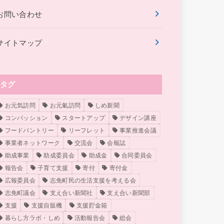
お問い合わせ
サイトマップ
タグ
お元気訪問
お元氣訪問
しめ新聞
コンパッション
スタートアップ
デザイン講座
フードパントリー
リーフレット
事業推進会議
事業者ネットワーク
交流会
会報誌
助成事業
助成委員会
助成金
合同委員会
報告会
子育て支援
寄付
寄付金
広報委員会
志免町民の生活支援を考える会
志免町議会
支え合い新聞社
支え合い新聞部
支援
支援自販機
支援貯金箱
暮らし方ラボ・しめ
活動報告会
総会