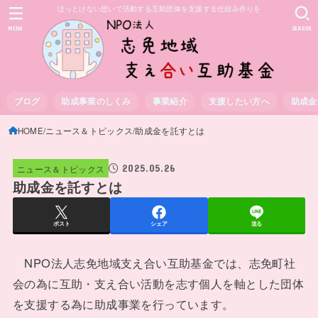
ほっとけない想いで活動する互助団体を支援する仕組み作りを
MENU
SEARCH
ブログ
助成事業のしくみ
事業紹介
支援したい方へ
助成金
HOME
ニュース＆トピックス
助成金を託すとは
2025.05.26
ニュース＆トピックス
助成金を託すとは
ポスト
シェア
送る
NPO法人志免地域支え合い互助基金では、志免町社
会の為に互助・支え合い活動を志す個人を軸とした団体
を支援する為に助成事業を行っています。