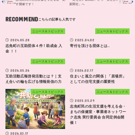
す開催です！
新聞社」へ
RECOMMEND
ニュース＆トピックス
ニュース＆トピックス
2024.05.28
2025.04.02
志免町の互助団体４件 ! 助成金 入
寄付を頂ける団体とは..
金 ！！
ニュース＆トピックス
ニュース＆トピックス
2026.05.26
2026.02.17
互助活動広報啓発活動とは？｜支
住まいと孤立の関係｜「居場所」
え合いの輪を広げる情報発信の力
としての住宅支援の重要性
ニュース＆トピックス
ニュース＆トピックス
2025.05.29
志免町民の生活支援を考える会・
まちの保健室・事業者ネットワー
ク志免 実行委員会 合同定例会開
催！
2026.03.17