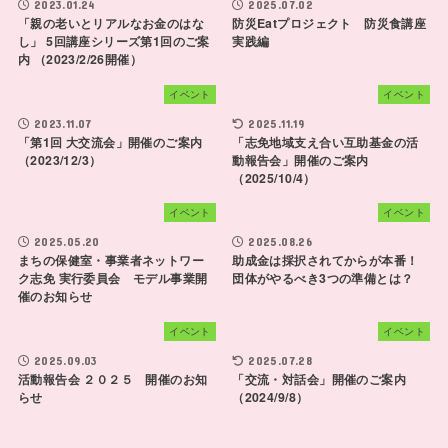
2023.01.24
2025.07.02
「親の老いとリアルなお金のはな
防災Eatプロジェクト 防災食講座
し」 5回講座シリーズ第1回のご案
実践編
内 （2023/2/26開催）
イベント
イベント
2023.11.07
2025.11.19
「第1回 大交流会」開催のご案内
「志免地域支え合い互助基金の活
（2023/12/3）
動報告会」開催のご案内
（2025/10/4）
イベント
イベント
2025.05.20
2025.08.26
まちの保健室・事業者ネットワー
助成金は採択されてからが本番！
ク志免 実行委員会 モデル事業開
団体がやるべき3つの準備とは？
催のお知らせ
イベント
イベント
2025.09.03
2025.07.28
活動報告会 ２０２５ 開催のお知
「交流・対話会」開催のご案内
らせ
（2024/9/8）