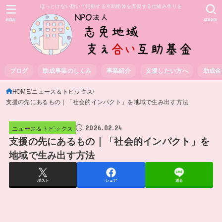
ほっとけない想いで活動する互助団体を支援する仕組み作りを
MENU
SEARCH
ブログ
助成事業のしくみ
事業紹介
支援したい方へ
助成金
HOME
ニュース＆トピックス
支援の先にあるもの｜「社会的インパクト」を地域で生み出す方法
2026.02.24
ニュース＆トピックス
支援の先にあるもの｜「社会的インパクト」を
地域で生み出す方法
ポスト
シェア
送る