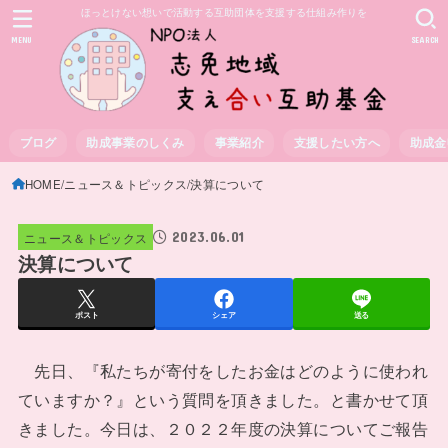
ほっとけない想いで活動する互助団体を支援する仕組み作りを
MENU
SEARCH
ブログ
助成事業のしくみ
事業紹介
支援したい方へ
助成金
HOME
ニュース＆トピックス
決算について
2023.06.01
ニュース＆トピックス
決算について
ポスト
シェア
送る
先日、『私たちが寄付をしたお金はどのように使われ
ていますか？』という質問を頂きました。と書かせて頂
きました。今日は、２０２２年度の決算についてご報告