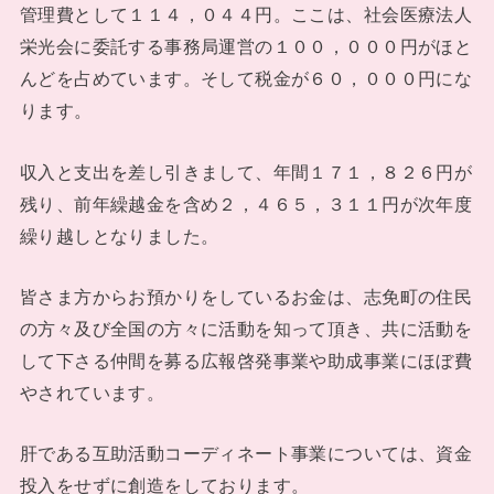
管理費として１１４，０４４円。ここは、社会医療法人
栄光会に委託する事務局運営の１００，０００円がほと
んどを占めています。そして税金が６０，０００円にな
ります。
収入と支出を差し引きまして、年間１７１，８２６円が
残り、前年繰越金を含め２，４６５，３１１円が次年度
繰り越しとなりました。
皆さま方からお預かりをしているお金は、志免町の住民
の方々及び全国の方々に活動を知って頂き、共に活動を
して下さる仲間を募る広報啓発事業や助成事業にほぼ費
やされています。
肝である互助活動コーディネート事業については、資金
投入をせずに創造をしております。