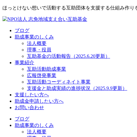
ほっとけない想いで活動する互助団体を支援する仕組み作り
ブログ
助成事業のしくみ
法人概要
理事・役員
互助基金の活動報告（2025.6.20更新）
事業紹介
互助活動助成事業
広報啓発事業
互助活動コーディネイト事業
支援金と助成実績の進捗状況（2025.9.9更新）
支援したい方へ
助成金申請したい方へ
お問い合わせ
ブログ
助成事業のしくみ
法人概要