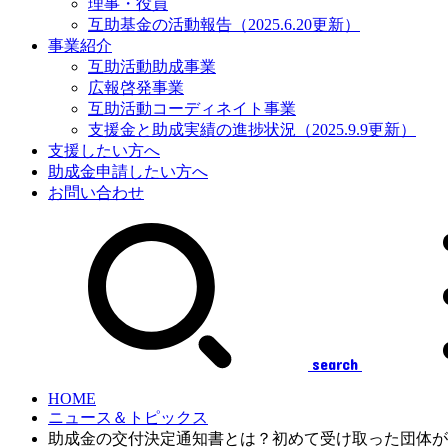
理事・役員
互助基金の活動報告（2025.6.20更新）
事業紹介
互助活動助成事業
広報啓発事業
互助活動コーディネイト事業
支援金と助成実績の進捗状況（2025.9.9更新）
支援したい方へ
助成金申請したい方へ
お問い合わせ
search
HOME
ニュース＆トピックス
助成金の交付決定通知書とは？初めて受け取った団体が