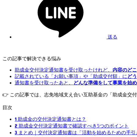
送る
この記事で解決できる悩み
助成金交付決定通知書を受け取ったけれど、
内容のどこ
記載されている「お願い事項」や「助成交付額」に
どう
通知書を受け取ったあと、
どんな準備をして事業を始
👉 この記事では、志免地域支え合い互助基金の「助成金交
目次
1
助成金の交付決定通知書とは？
2
助成金交付決定通知書で確認すべき5つのポイント
3
まとめ｜交付決定通知書は「活動を始めるための手引