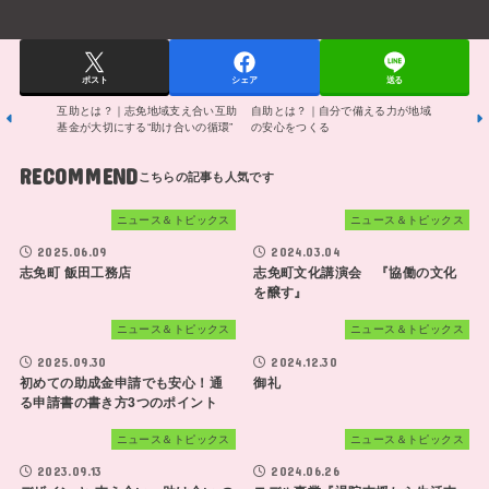
ポスト
シェア
送る
互助とは？｜志免地域支え合い互助
自助とは？｜自分で備える力が地域
基金が大切にする“助け合いの循環”
の安心をつくる
RECOMMEND
ニュース＆トピックス
ニュース＆トピックス
2025.06.09
2024.03.04
志免町 飯田工務店
志免町文化講演会 『協働の文化
を醸す』
ニュース＆トピックス
ニュース＆トピックス
2025.09.30
2024.12.30
初めての助成金申請でも安心！通
御礼
る申請書の書き方3つのポイント
ニュース＆トピックス
ニュース＆トピックス
2023.09.13
2024.06.26