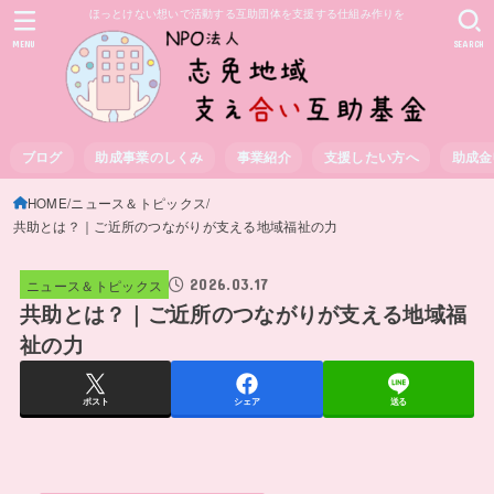
ほっとけない想いで活動する互助団体を支援する仕組み作りを
MENU
SEARCH
ブログ
助成事業のしくみ
事業紹介
支援したい方へ
助成金
HOME
ニュース＆トピックス
共助とは？｜ご近所のつながりが支える地域福祉の力
2026.03.17
ニュース＆トピックス
共助とは？｜ご近所のつながりが支える地域福
祉の力
ポスト
シェア
送る