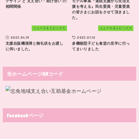
デザイン と 支え合い・助け合い の
モデル事業『退院支援から生活支
相関関係
援を考える』民生委員・児童委員
の皆さまにお話をさせて頂きまし
た。
ニュース＆トピックス
ニュース＆トピックス
2023.04.19
2023.01.12
支援自販機清掃と御礼状をお渡し
多機能型子ども食堂の見学に行っ
に伺いました。
てまいりました
当ホームページQRコード
Facebookページ