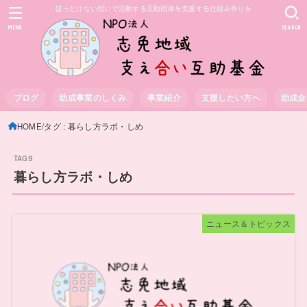
ほっとけない想いで活動する互助団体を支援する仕組み作りを
MENU
SEARCH
ブログ
助成事業のしくみ
事業紹介
支援したい方へ
助成金
HOME
タグ : 暮らし方ラボ・しめ
暮らし方ラボ・しめ
ニュース＆トピックス