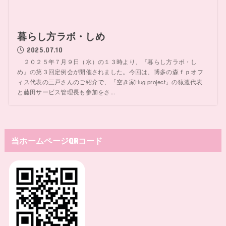
暮らし方ラボ・しめ
2025.07.10
２０２５年７月９日（水）の１３時より、『暮らし方ラボ・し
め』の第３回定例会が開催されました。今回は、博多の森ｆｐオフ
ィス代表の三戸さんのご紹介で、「空き家Hug project」の猿渡代表
と藤田サービス管理長も参加をさ...
当ホームページQRコード