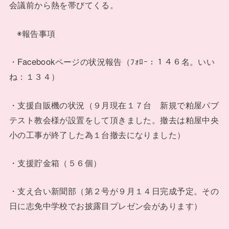
会議前から熱を帯びてくる。
◉報告事項
・Facebookページの状況報告（ﾌｫﾛｰ：１４６名。いい
ね：１３４）
・支援自販機の状況（９月現在１７台 新規で粕屋パブ
テスト教会様が設置をして頂きました。撤去は粕屋中央
小の工事が終了した為１台撤去になりました）
・支援貯金箱（５６個）
・支え合い新聞部（第２号が９月１４日完成予定。その
日に志免中学校でお披露目プレゼン会があります）