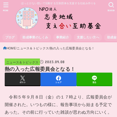
ほっとけない想いで活動する互助団体を支援する仕組み作りを
MENU
SEARCH
ブログ
助成事業のしくみ
事業紹介
支援したい方へ
助成金
HOME
ニュース＆トピックス
熱の入った広報委員会となる！
2023.09.08
ニュース＆トピックス
熱の入った広報委員会となる！
ポスト
シェア
送る
令和５年９月８日（金）の１７時より、広報委員会が
開催された。いつもの様に、報告事項から始まる予定で
あった。その前に行っていた雑談が思わぬ方向にいく。