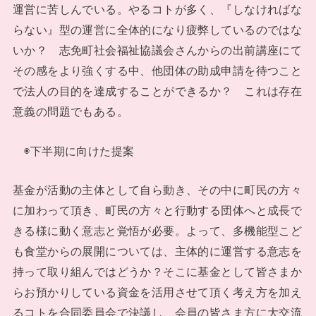
運営に苦しんでいる。やるコトが多く、『しなければな
らない』型の運営に全体的になり疲弊しているのではな
いか？ 志免町社会福祉協議会さんからの出前講座にて
その感をより強くする中、他団体の助成申請を待つこと
で法人の目的を達成することができるか？ これは存在
意義の問題でもある。
◉下半期に向けた提案
基金が活動の主体として自ら動き、その中に町民の方々
に加わって頂き、町民の方々と行動する団体へと成長で
きる様に動く意志と覚悟が必要。よって、多機能型こど
も食堂からの展開については、主体的に運営する意志を
持って取り組んではどうか？そこに基金として皆さまか
らお預かりしている資金を活用させて頂く考え方を加え
るコトを合同委員会で決議し、会員の皆さま方に大交流