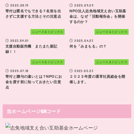
2025.08.19
2025.09.29
寄付は匿名でもできる？名前を出
NPO法人志免地域支え合い互助基
さずに支援する方法とその注意点
金は、なぜ「活動報告会」を開催
するのか？
ニュース＆トピックス
ニュース＆トピックス
2023.09.01
2025.04.23
支援自動販売機 またまた新記
何を「みまもる」の？
録！！
ニュース＆トピックス
ニュース＆トピックス
2025.07.18
2023.05.23
寄付と贈与の違いとは？NPOにお
２０２３年度の通常社員総会を開
金を渡す前に知っておきたい注意
催します。
点
当ホームページQRコード