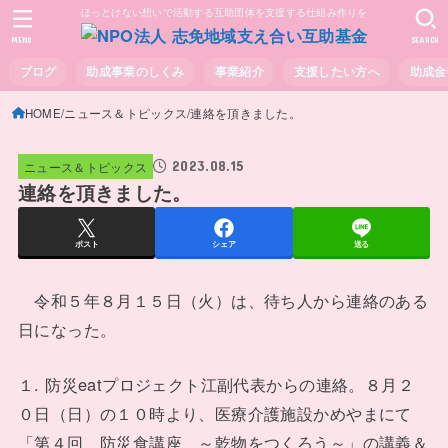
ほっとけない想いで活動する互助団体を支援する仕組み作りを
MENU
SEARCH
ブログ
助成事業のしくみ
事業紹介
支援したい方へ
助成金
HOME
ニュース＆トピックス
連絡を頂きました。
2023.08.15
ニュース＆トピックス
連絡を頂きました。
ポスト
シェア
送る
令和５年８月１５日（火）は、待ち人から連絡のある
日になった。
１. 防災eatプロジェクト江副代表からの連絡。８月２
０日（日）の１０時より、医療介護施設かめやまにて
「第４回 防災食講座 ～乾物をつくろう～」の講義＆