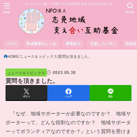
ほっとけない想いで活動する互助団体を支援する仕組み作りを
MENU
SEARCH
ブログ
助成事業のしくみ
事業紹介
支援したい方へ
助成金
HOME
ニュース＆トピックス
質問を頂きました。
2023.05.30
ニュース＆トピックス
質問を頂きました。
ポスト
シェア
送る
『なぜ、地域サポーターが必要なのですか？ 地域サ
ポーターって、どんな役割なのですか？ 地域サポータ
ーってボランティアなのですか？』という質問を受けま