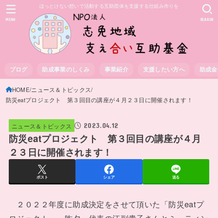
ほっとけない想いで活動する互助団体を支援する仕組み作りを
MENU
SEARCH
ブログ
助成事業のしくみ
事業紹介
支援したい方へ
助成金
HOME
ニュース＆トピックス
防災eatプロジェクト 第３回目の講座が４月２３日に開催されます！
2023.04.12
ニュース＆トピックス
防災eatプロジェクト 第３回目の講座が４月
２３日に開催されます！
ポスト
シェア
送る
２０２２年度に助成決定をさせて頂いた「防災eatプ