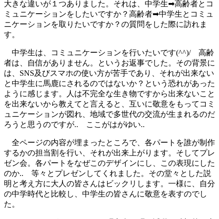
大きな違いが１つありました。それは、中学生➡高齢者とコ
ミュニケーションをしたいですか？高齢者➡中学生とコミュ
ニケーションを取りたいですか？の質問をした際に訪れま
す。
中学生は、コミュニケーションを行いたいです(^^)/ 高齢
者は、自信がありません。というお返事でした。その背景に
は、SNS及びスマホの使い方が苦手であり、それが出来ない
と中学生に馬鹿にされるのではないか？という恐れがあった
ように感じます。人は不完全な生き物ですから出来ないこと
を出来ないから教えてと言えると、互いに敬意をもってコミ
ュニケーションが図れ、地域で多世代の交流が生まれるのだ
ろうと思うのですが.. ここがはがゆい..
全ページの内容が埋まったところで、各パートを誰が制作
するかの担当割を行い、それが出来上がります。そしてプレ
ゼン会。各パートをなぜこのデザインにし、この表現にした
のか.. 等々とプレゼンしてくれました。その堂々とした説
明と考え方に大人の皆さんはビックリします。一様に、自分
の中学時代と比較し、中学生の皆さんに敬意を表すのでし
た。