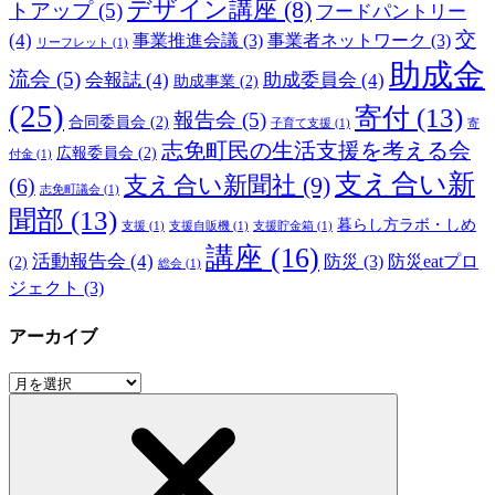
デザイン講座
(8)
トアップ
(5)
フードパントリー
交
(4)
事業推進会議
(3)
事業者ネットワーク
(3)
リーフレット
(1)
助成金
流会
(5)
会報誌
(4)
助成委員会
(4)
助成事業
(2)
(25)
寄付
(13)
報告会
(5)
合同委員会
(2)
子育て支援
(1)
寄
志免町民の生活支援を考える会
広報委員会
(2)
付金
(1)
支え合い新
支え合い新聞社
(9)
(6)
志免町議会
(1)
聞部
(13)
暮らし方ラボ・しめ
支援
(1)
支援自販機
(1)
支援貯金箱
(1)
講座
(16)
活動報告会
(4)
防災
(3)
防災eatプロ
(2)
総会
(1)
ジェクト
(3)
アーカイブ
ア
ー
カ
イ
ブ