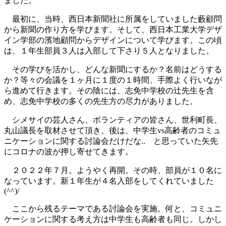
ました。
最初に、当時、西日本新聞社に所属をしていました藪顧問
から新聞の作り方を学びます。そして、西日本工業大学デザ
イン学部の濱地顧問からデザインについて学びます。この頃
は、１年生部員３人は入部して下さり５人となりました。
その学びを活かし、どんな新聞にするか？名前はどうする
か？等々の会議を１ヶ月に１度の１時間、手際よく行いなが
ら進めて行きます。その陰には、志免中学校の辻先生を含
め、志免中学校の多くの先生方の尽力がありました。
シメサイの芸人さん、ボランティアの皆さん、世利町長、
丸山議長を取材させて頂き、後は、中学生vs高齢者のコミュ
ニケーションに関する討論会だけだな.. と思っていた矢先
にコロナの波が押し寄せてきます。
２０２２年７月。ようやく再開。その時、部員が１０名に
なっています。新１年生が４名入部をしてくれていました
(^^)/
ここから残るテーマである討論会を実施。何と、コミュニ
ケーションに関する考え方は中学生も高齢者も同じ。しかし