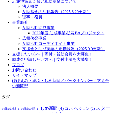
志免地域支え合い互助基金について
法人概要
互助基金の活動報告（2025.6.20更新）
理事・役員
事業紹介
互助活動助成事業
2022年度 助成事業-防災Eatプロジェクト
広報啓発事業
互助活動コーディネイト事業
支援金と助成実績の進捗状況（2025.9.9更新）
支援したい方へ｜寄付・賛助会員を大募集！
助成金申請したい方へ｜交付申請を大募集！
ブログ
お問い合わせ
サイトマップ
ほほえみ・結ぶ・しめ新聞／バックナンバー／支え合
い新聞部
タグ
スター
しめ新聞
(4)
コンパッション
(2)
お元気訪問
(1)
お元氣訪問
(1)