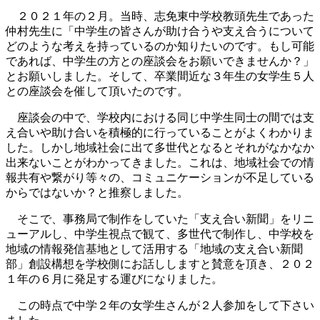
２０２１年の２月。当時、志免東中学校教頭先生であった
仲村先生に「中学生の皆さんが助け合うや支え合うについて
どのような考えを持っているのか知りたいのです。もし可能
であれば、中学生の方との座談会をお願いできませんか？」
とお願いしました。そして、卒業間近な３年生の女学生５人
との座談会を催して頂いたのです。
座談会の中で、学校内における同じ中学生同士の間では支
え合いや助け合いを積極的に行っていることがよくわかりま
した。しかし地域社会に出て多世代となるとそれがなかなか
出来ないことがわかってきました。これは、地域社会での情
報共有や繋がり等々の、コミュニケーションが不足している
からではないか？と推察しました。
そこで、事務局で制作をしていた「支え合い新聞」をリニ
ューアルし、中学生視点で観て、多世代で制作し、中学校を
地域の情報発信基地として活用する「地域の支え合い新聞
部」創設構想を学校側にお話ししますと賛意を頂き、２０２
１年の６月に発足する運びになりました。
この時点で中学２年の女学生さんが２人参加をして下さい