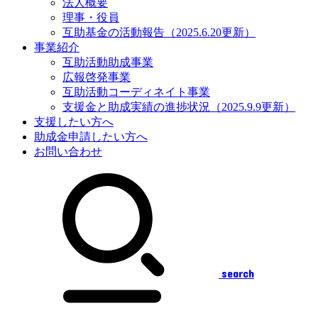
法人概要
理事・役員
互助基金の活動報告（2025.6.20更新）
事業紹介
互助活動助成事業
広報啓発事業
互助活動コーディネイト事業
支援金と助成実績の進捗状況（2025.9.9更新）
支援したい方へ
助成金申請したい方へ
お問い合わせ
search