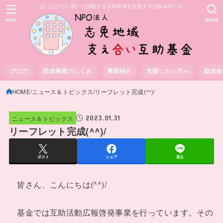
ほっとけない想いで活動する互助団体を支援する仕組み作りを
MENU
SEARCH
ブログ
助成事業のしくみ
事業紹介
支援したい方へ
助成金
HOME
ニュース＆トピックス
リーフレット完成(^^)/
2023.01.31
ニュース＆トピックス
リーフレット完成(^^)/
ポスト
シェア
送る
皆さん、こんにちは(^^)/
基金では互助活動広報啓発事業を行っています。その